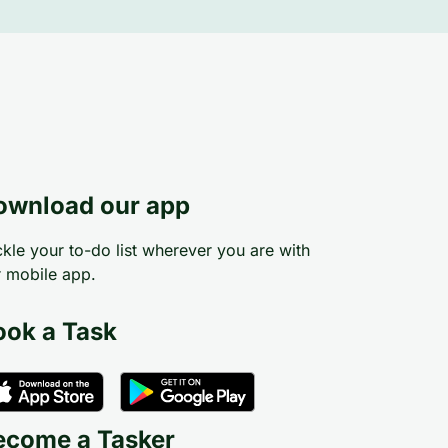
ownload our app
kle your to-do list wherever you are with
 mobile app.
ook a Task
ecome a Tasker